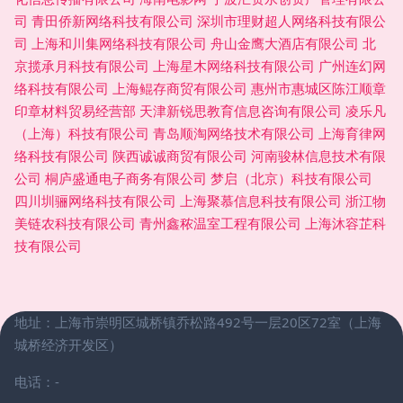
司
青田侨新网络科技有限公司
深圳市理财超人网络科技有限公
司
上海和川集网络科技有限公司
舟山金鹰大酒店有限公司
北
京揽承月科技有限公司
上海星木网络科技有限公司
广州连幻网
络科技有限公司
上海鲲存商贸有限公司
惠州市惠城区陈江顺章
印章材料贸易经营部
天津新锐思教育信息咨询有限公司
凌乐凡
（上海）科技有限公司
青岛顺淘网络技术有限公司
上海育律网
络科技有限公司
陕西诚诚商贸有限公司
河南骏林信息技术有限
公司
桐庐盛通电子商务有限公司
梦启（北京）科技有限公司
四川圳骊网络科技有限公司
上海聚慕信息科技有限公司
浙江物
美链农科技有限公司
青州鑫秾温室工程有限公司
上海沐容芷科
技有限公司
地址：上海市崇明区城桥镇乔松路492号一层20区72室（上海
城桥经济开发区）
电话：-