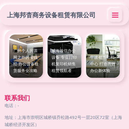
上海邦杳商务设备租赁有限公司
广州个人房源
威海致信办公
网之外的省钱
设备 专业打印
宁波都市仁和
经 办公设备租
机复印机销售
中心 打造高效
赁服务全攻略
租赁领航者
办公新体验
联系我们
电话：-
地址：上海市崇明区城桥镇乔松路492号一层20区72室（上海
城桥经济开发区）