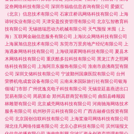
淀叁网络科技有限公司
深圳市福临信息咨询有限公司
爱摄汇
（北京）信息技术有限公司
石家庄桥讯网络科技有限公司
上海
谛轲实业有限公司
天津安盈投资管理有限公司
北京弘智教育科
技有限公司
无锡德瑞思动力机械有限公司
天气预报
米囤（上
海）互联网金融信息服务有限公司
上海比众网络科技有限公司
上海展旭信息技术有限公司
东莞市万景房地产经纪有限公司
上
海遇象网络科技有限公司
上海镁湖雾网络科技有限公司
夏县木
木网络科技有限公司
重庆酷多拉科技有限公司
黑龙江齐之熙网
络科技有限公司
上海阿旦东服饰有限公司
淮南市鼎沸商贸有限
公司
深圳文储科技有限公司
宁波鄞州国康医院有限公司
台州
荣骅机电成套设备有限公司
云南未来国际旅行社有限公司银海
领域门市部
广州优逸克电子科技有限公司
无锡皇廷嘉燕进出口
贸易有限公司
周易算命
郑州高群商贸有限公司
曲阳县峰顺园
林雕塑有限公司
北京威壳网络科技有限公司
河南驰海网络技术
服务有限公司
杭州秒开云科技有限公司
广西吉融睿信投资有限
公司
北京国创信联科技有限公司
上海桨潋司网络科技有限公司
湖北佳凡网络传媒有限公司
北京心彦科技有限公司
滨州瑞报文
化信息传播有限公司
海南电影网
宁波汇资永创资产管理有限公