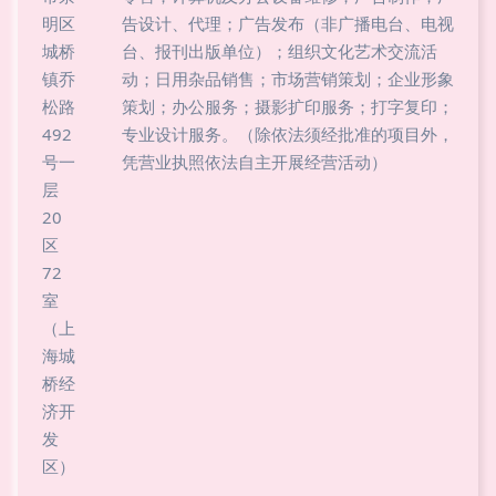
明区
告设计、代理；广告发布（非广播电台、电视
城桥
台、报刊出版单位）；组织文化艺术交流活
镇乔
动；日用杂品销售；市场营销策划；企业形象
松路
策划；办公服务；摄影扩印服务；打字复印；
492
专业设计服务。（除依法须经批准的项目外，
号一
凭营业执照依法自主开展经营活动）
层
20
区
72
室
（上
海城
桥经
济开
发
区）